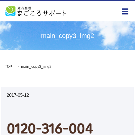
メ
main_copy3_img2
TOP
main_copy3_img2
2017-05-12