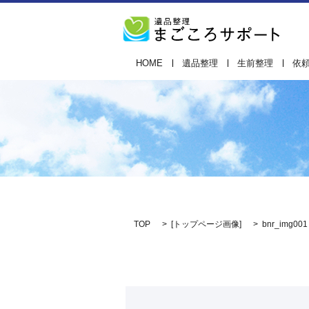
HOME
遺品整理
生前整理
依
TOP
[
トップページ画像
]
bnr_img001