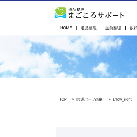
HOME
遺品整理
生前整理
依
TOP
[
共通パーツ画像
]
arrow_right